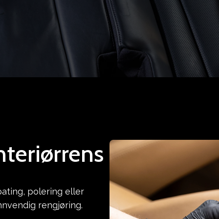
nteriørrens
ting, polering eller
nnvendig rengjøring.