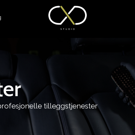
g
ter
fesjonelle tilleggstjenester