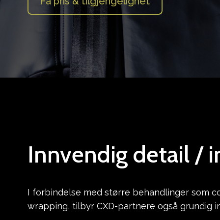
Få pris & tilgjengelighet
Innvendig detail / i
I forbindelse med større behandlinger som coa
wrapping, tilbyr CXD-partnere også grundig i