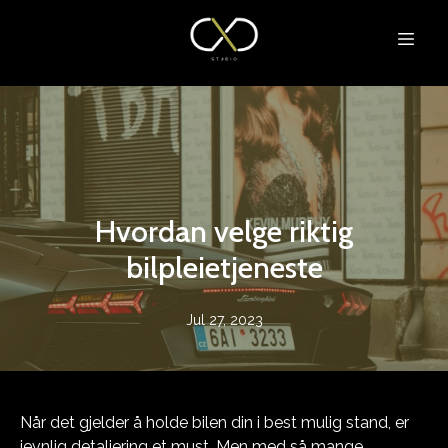
Hvordan velge riktig
bilpleietjeneste
Jul 27, 2023
Når det gjelder å holde bilen din i best mulig stand, er
jevnlig detaljering et must. Men med så mange